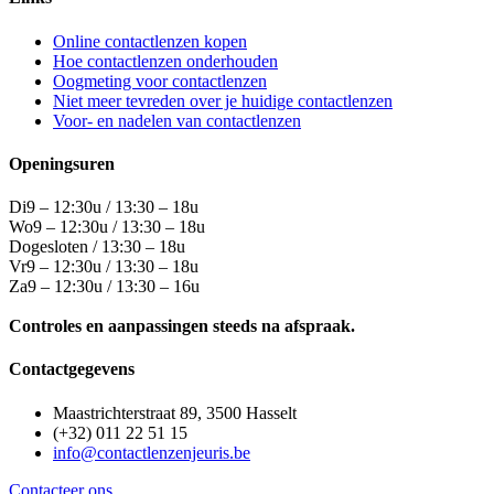
Online contactlenzen kopen
Hoe contactlenzen onderhouden
Oogmeting voor contactlenzen
Niet meer tevreden over je huidige contactlenzen
Voor- en nadelen van contactlenzen
Openingsuren
Di
9 – 12:30u
/
13:30 – 18u
Wo
9 – 12:30u
/
13:30 – 18u
Do
gesloten
/
13:30 – 18u
Vr
9 – 12:30u
/
13:30 – 18u
Za
9 – 12:30u
/
13:30 – 16u
Controles en aanpassingen steeds na afspraak.
Contactgegevens
Maastrichterstraat 89, 3500 Hasselt
(+32) 011 22 51 15
info@contactlenzenjeuris.be
Contacteer ons